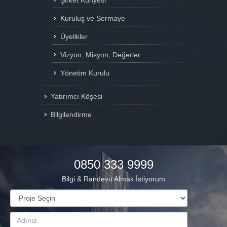
Şirket Künyesi
ELEXIA LEVENT
Kuruluş ve Sermaye
Üyelikler
Vizyon, Misyon, Değerler
Yönetim Kurulu
Yatırımcı Köşesi
Bilgilendirme
0850 333 9999
Bilgi & Randevu Almak İstiyorum