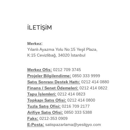
İLETİŞİM
Merkez:
Yılanlı Ayazma Yolu No:15 Yeşil Plaza,
K:15 Cevizlibağ, 34020 İstanbul
Merkez Ofis:
0212 709 3745
Projeler Bilgilendirme:
0850 333 9999
Satış Sonrası Destek Hattı:
0212 414 0880
Finans / Senet Ödemeleri:
0212 414 0822
Tapu İşlemleri:
0212 414 0823
Topkapı Satış Ofisi:
0212 414 0800
Tuzla Satış Ofisi:
0216 709 2177
Arifiye Satış Ofisi:
0850 333 5388
Faks:
0212-353 0909
E-Posta:
satispazarlama@yesilgyo.com