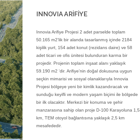
INNOVIA ARİFİYE
Innovia Arifiye Projesi 2 adet parselde toplam
50.165 m2’lik bir alanda tasarlanmış içinde 2184
kişilik yurt, 154 adet konut (rezidans daire) ve 58
adet ticari ve ofis ünitesi bulunduran karma bir
projedir. Projenin toplam inşaat alanı yaklaşık
59.190 m2 ‘dir. Arifiye’nin doğal dokusuna uygun
seçkin mimarisi ve sosyal olanaklarıyla Innovia
Projesi bölgeye yeni bir kimlik kazandıracak ve
sunduğu keyifli ve modern yaşam biçimi ile bölgede
bir ilk olacaktır. Merkezi bir konuma ve şehir
manzarasına sahip olan proje D-100 Karayoluna 1,5
km, TEM otoyol bağlantısına yaklaşık 2,5 km
mesafededir.