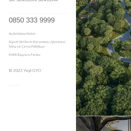
0850 333 9999
Aydınlatma Metni
Kişisel Verilerin Korunması, İşlenmesi,
İmha ve Çerez Politikası
KVKK Başvuru Formu
© 2023
Yeşil GYO